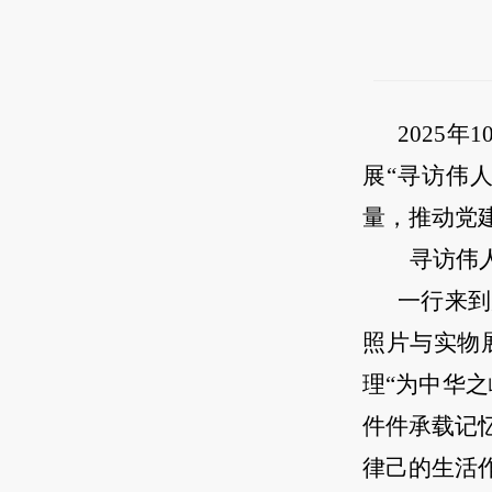
2025
展“寻访伟
量，推动党
寻访伟
一行来到
照片与实物
理“为中华
件件承载记
律己的生活