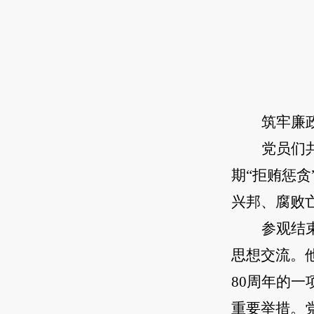
筑牢廉
党员们
期“拒贿惩
兴邦、腐败
参观结
思想交流。
80周年的
重要举措。